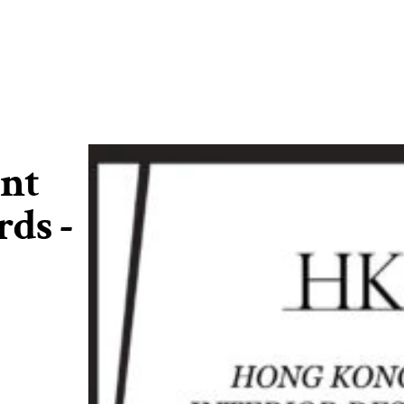
t 
ds - 