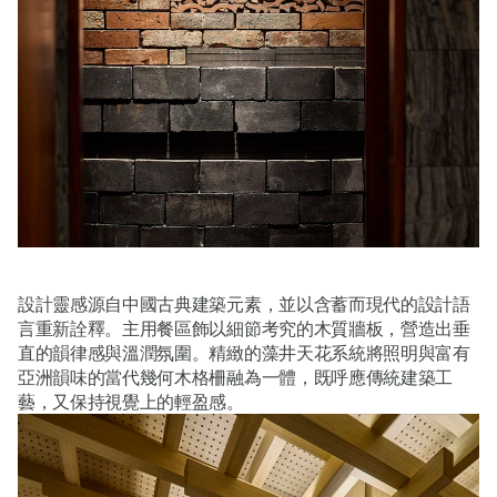
設計靈感源自中國古典建築元素，並以含蓄而現代的設計語
言重新詮釋。主用餐區飾以細節考究的木質牆板，營造出垂
直的韻律感與溫潤氛圍。精緻的藻井天花系統將照明與富有
亞洲韻味的當代幾何木格柵融為一體，既呼應傳統建築工
藝，又保持視覺上的輕盈感。