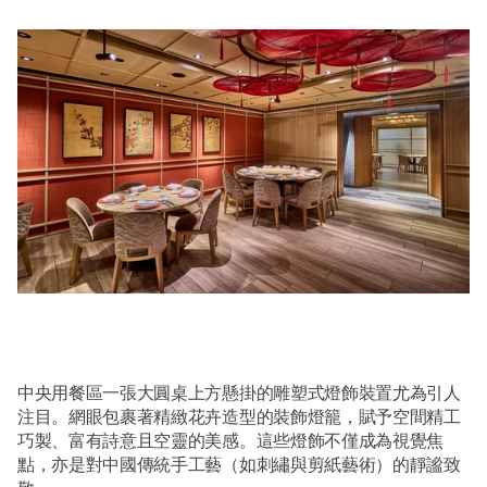
中央用餐區一張大圓桌上方懸掛的雕塑式燈飾裝置尤為引人
注目。網眼包裹著精緻花卉造型的裝飾燈籠，賦予空間精工
巧製、富有詩意且空靈的美感。這些燈飾不僅成為視覺焦
點，亦是對中國傳統手工藝（如刺繡與剪紙藝術）的靜謐致