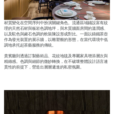
材質變化在空間序列中扮演關鍵角色。流通區域鋪設富有紋
理的天然石材與板岩色調地坪，與木質牆面房間的溫潤感、
以及駝色與赭石色調的軟裝陳設形成對比。一面以鑄鐵茶壺
作為發光裝置的展示牆，以雕塑般的形態，在當代環境中低
調地承托起茶藝服務的傳統。
貴賓廳則透過訂製藝術品、花紋地毯及專屬家具增添層次與
精緻感。色調與細節的微妙轉換，在不破壞整體設計語言連
貫性的前提下，營造出層層遞進的私密氛圍。