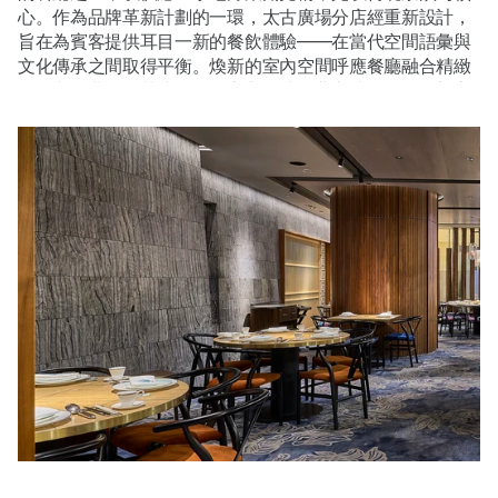
心。作為品牌革新計劃的一環，太古廣場分店經重新設計，
旨在為賓客提供耳目一新的餐飲體驗——在當代空間語彙與
文化傳承之間取得平衡。煥新的室內空間呼應餐廳融合精緻
擺盤與經典招牌菜式（包括享譽全球的北京填鴨）的全新烹
飪方向。