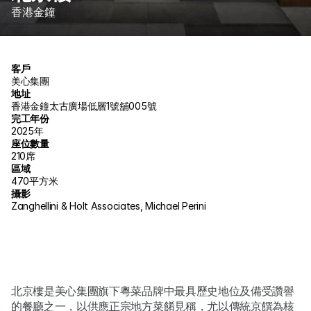
香港金鐘
客戶
美心集團
地址
香港金鐘太古廣場低層1號舖005號
完工年份
2025年
座位數量
210席
區域
470平方米
攝影
Zanghellini & Holt Associates, Michael Perini
北京樓是美心集團旗下粵菜品牌中最具歷史地位及備受讚譽
的餐廳之一，以供應正宗地方菜餚見稱，尤以傳統京饌為核